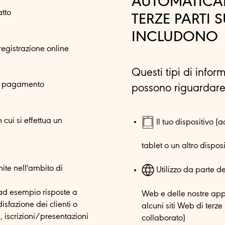
AUTOMATICA
atto
TERZE PARTI 
INCLUDONO
registrazione online
Questi tipi di infor
ul pagamento
possono riguardare
 cui si effettua un
Il tuo dispositivo (a
tablet o un altro dispos
nite nell'ambito di
Utilizzo da parte del
(ad esempio risposte a
Web e delle nostre app
sfazione dei clienti o
alcuni siti Web di terz
, iscrizioni/presentazioni
collaborato)