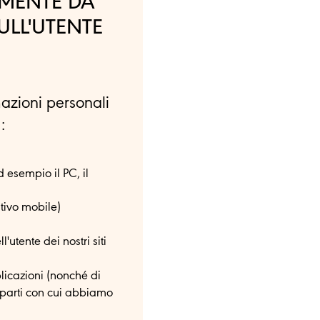
MENTE DA
SULL'UTENTE
mazioni personali
:
d esempio il PC, il
itivo mobile)
l'utente dei nostri siti
licazioni (nonché di
e parti con cui abbiamo