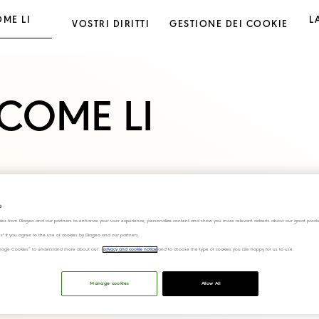
OME LI
L
VOSTRI DIRITTI
GESTIONE DEI COOKIE
O
 COME LI
s
ies from Diageo and our partners to enhance your user experience, personalize content and show you more relevant adverts about our great produ
QUALI DATI PERSONALI RACCOGLIAMO SU 
ies" if you agree to the use of cookies by Diageo and our partners.
“Manage Cookies” to understand more about our
privacy and cookie notice
and to choose the type of cookies you are happy for us to use.
I dati personali che raccogliamo su di voi di
di cui godete.
Manage cookies
Allow All