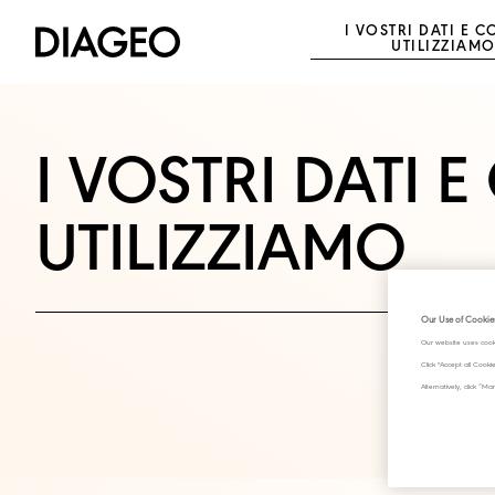
I VOSTRI DATI E C
UTILIZZIAM
I VOSTRI DATI E
UTILIZZIAMO
Our Use of Cookie
Our website uses cook
Click "Accept all Cook
Alternatively, click 