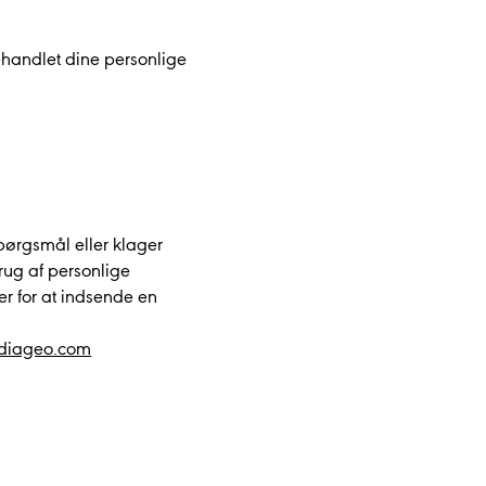
behandlet dine personlige
pørgsmål eller klager
rug af personlige
er for at indsende en
@diageo.com