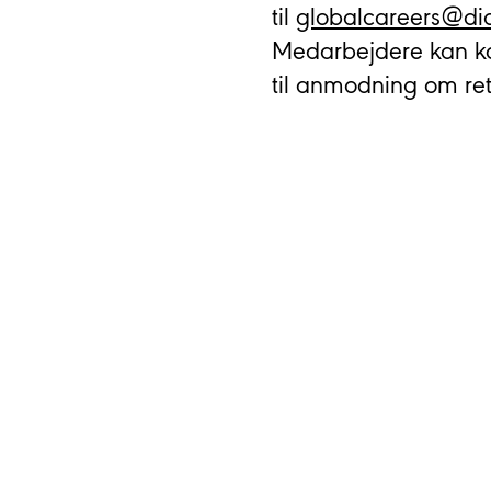
til
globalcareers@d
Medarbejdere kan kon
til anmodning om ret