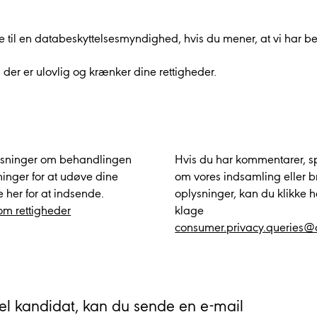
age til en databeskyttelsesmyndighed, hvis du mener, at vi har 
der er ulovlig og krænker dine rettigheder.
lysninger om behandlingen
Hvis du har kommentarer, s
ninger for at udøve dine
om vores indsamling eller b
e her for at indsende.
oplysninger, kan du klikke h
om rettigheder
klage
consumer.privacy.queries
iel kandidat, kan du sende en e-mail