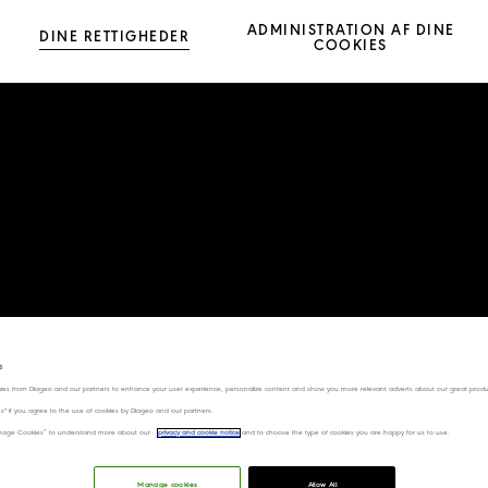
ADMINISTRATION AF DINE
DINE RETTIGHEDER
COOKIES
s
ies from Diageo and our partners to enhance your user experience, personalize content and show you more relevant adverts about our great produ
ies" if you agree to the use of cookies by Diageo and our partners.
“Manage Cookies” to understand more about our
privacy and cookie notice
and to choose the type of cookies you are happy for us to use.
Manage cookies
Allow All