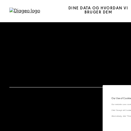
DINE DATA OG HVORDAN VI
BRUGER DEM
Our Use of Cookie
Our website uses cook
Click "Accept all Cook
Alternatively, click 