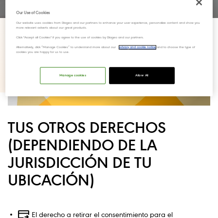
Our Use of Cookies
Our website uses cookies from Diageo and our partners to enhance your user experience, personalize content and show you
more relevant adverts about our great products.
Click "Accept all Cookies" if you agree to the use of cookies by Diageo and our partners.
Alternatively, click “Manage Cookies” to understand more about our
privacy and cookie notice
and to choose the type of
cookies you are happy for us to use.
Manage cookies
Allow All
TUS OTROS DERECHOS
(DEPENDIENDO DE LA
JURISDICCIÓN DE TU
UBICACIÓN)
El derecho a retirar el consentimiento para el