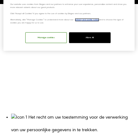
Our website uses cookies from Diageo and our partners to enhance your user experience, personalize content and show you
more relevant adverts about our great products.
Click "Accept all Cookies" if you agree to the use of cookies by Diageo and our partners.
Alternatively, click “Manage Cookies” to understand more about our
privacy and cookie notice
and to choose the type of
cookies you are happy for us to use.
Manage cookies
Allow All
Het recht om uw toestemming voor de verwerking
van uw persoonlijke gegevens in te trekken.