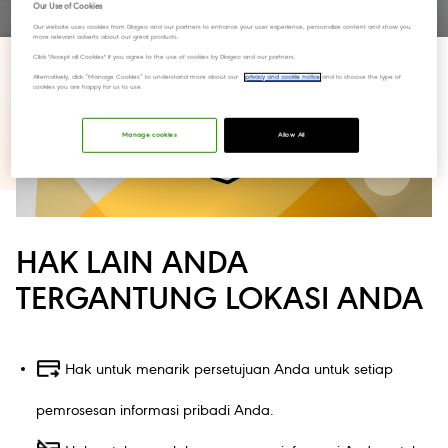
Our Use of Cookies
Our website uses cookies from Diageo and our partners to enhance your user experience, personalize content and show you
more relevant adverts about our great products.
Click "Accept all Cookies" if you agree to the use of cookies by Diageo and our partners.
Alternatively, click “Manage Cookies” to understand more about our
privacy and cookie notice
and to choose the type of
cookies you are happy for us to use.
Manage cookies
Allow All
HAK LAIN ANDA
TERGANTUNG LOKASI ANDA
Hak untuk menarik persetujuan Anda untuk setiap
pemrosesan informasi pribadi Anda.